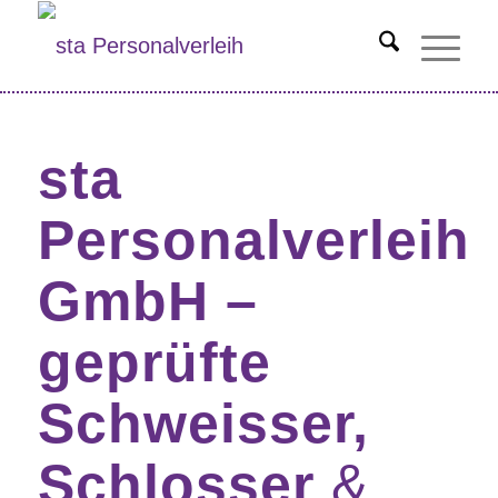
Hauptnavigati
sta
Personalverleih
GmbH –
geprüfte
Schweisser,
Schlosser
&