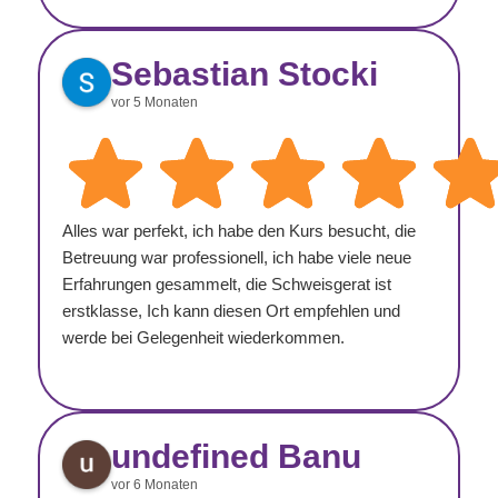
Ich habe mich sehr gefreut und ich werde allen
Kurs empfehlen!!!! Alle meine Fragen,was ich
hatte,waren abgeschlossen und voll erklärt!!! Die
Sebastian Stocki
Anlage sind sehr modernisch und sehr präzise!!! In
vor 5 Monaten
Zukunft würde ich gerne nit Oliver lernen. Vielen
besten Dank!!!! Volodymyr Kulyk
Alles war perfekt, ich habe den Kurs besucht, die
Betreuung war professionell, ich habe viele neue
Erfahrungen gesammelt, die Schweisgerat ist
erstklasse, Ich kann diesen Ort empfehlen und
werde bei Gelegenheit wiederkommen.
undefined Banu
vor 6 Monaten